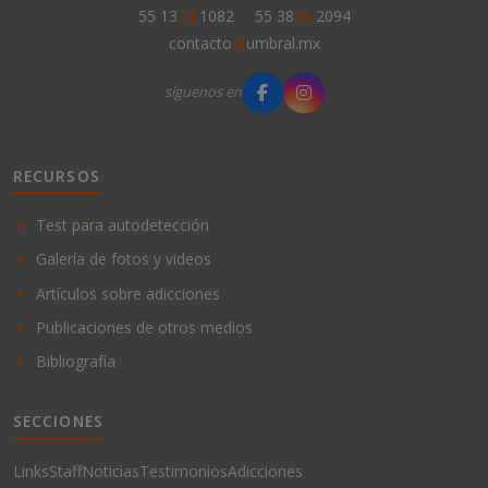
55 13
24
1082
·
55 38
88
2094
contacto
@
umbral.mx
síguenos en
RECURSOS
Test para autodetección
Galería de fotos y videos
Artículos sobre adicciones
Publicaciones de otros medios
Bibliografía
SECCIONES
Links
Staff
Noticias
Testimonios
Adicciones