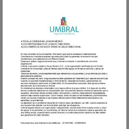
Cuando las manos dominan la mente: la realidad de
la…
Vigorexia: obsesión por el cuerpo perfecto
La ludopatía: más que un vicio
Publicaciones de otros medios
Adicción a los teléfonos inteligentes: cuando la
tecnología controla tu…
“Las redes sociales destruyeron mi adolescencia”: el
testimonio que llevó…
“Cultura de la urgencia”: alertan por el impacto de las
redes sociales en…
Adictos a la aprobación: el lado oscuro de las redes