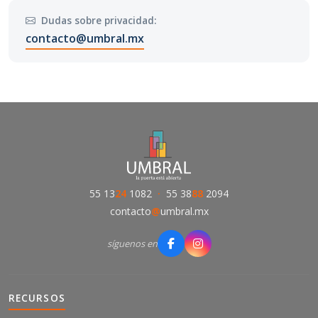
Dudas sobre privacidad:
contacto@umbral.mx
55 13
24
1082
·
55 38
88
2094
contacto
@
umbral.mx
síguenos en
RECURSOS