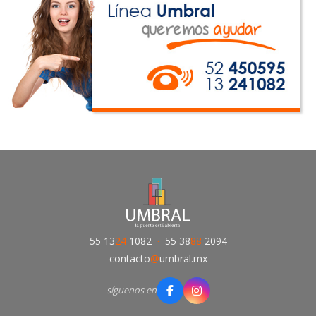
55 13
24
1082
·
55 38
88
2094
contacto
@
umbral.mx
síguenos en