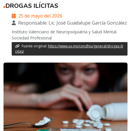
DROGAS ILÍCITAS
25 de mayo del 2026
Responsable: Lic. José Guadalupe García González
Instituto Valenciano de Neuropsiquiatría y Salud Mental.
Sociedad Profesional
Fuente original:
https://www.uv.mx/cendhiu/general/drogas-ili
citas/