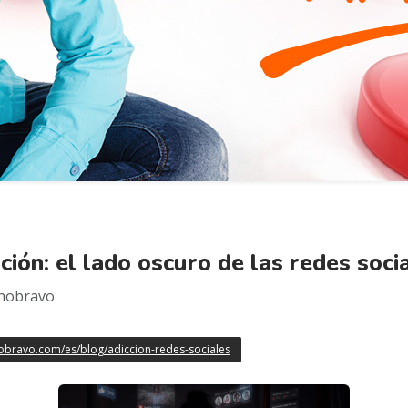
ción: el lado oscuro de las redes soci
obravo
obravo.com/es/blog/adiccion-redes-sociales