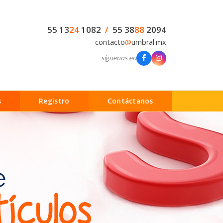
55 13
24
1082
/
55 38
88
2094
contacto
@
umbral.mx
síguenos en
s
Registro
Contáctanos