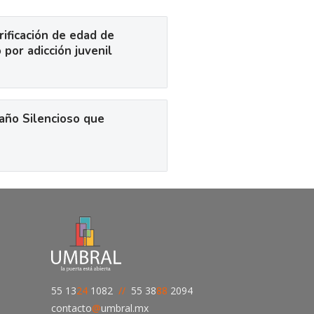
rificación de edad de
 por adicción juvenil
gaño Silencioso que
55 13
24
1082
//
55 38
88
2094
contacto
@
umbral.mx