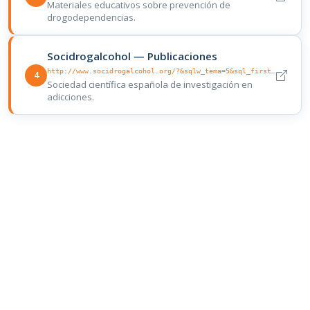
Materiales educativos sobre prevención de
drogodependencias.
Socidrogalcohol — Publicaciones
http://www.socidrogalcohol.org/?&sqlw_tema=5&sql_first_record=0
4
Sociedad científica española de investigación en
adicciones.