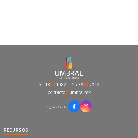
55 13
24
1082
·
55 38
88
2094
contacto
@
umbral.mx
síguenos en
RECURSOS