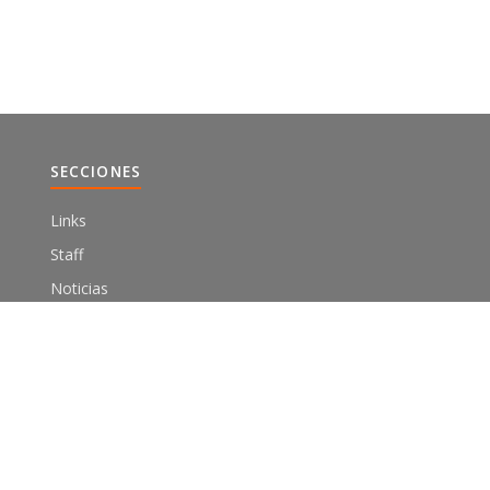
SECCIONES
Links
Staff
Noticias
Testimonios
Adicciones
umbral.mx
|
Aviso de privacidad
|
|
|
|
|
Umbral
Testimonios
Adicciones
Artículos
Registro
Con