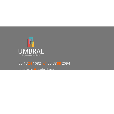
55 13
24
1082
//
55 38
88
2094
contacto
@
umbral.mx
síguenos en
táctanos