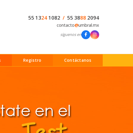
55 13
24
1082
/
55 38
88
2094
contacto
@
umbral.mx
síguenos en
s
Registro
Contáctanos