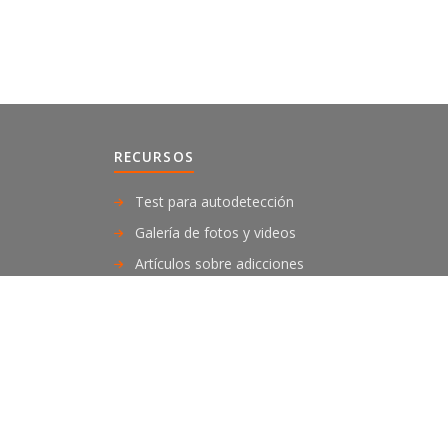
RECURSOS
Test para autodetección
Galería de fotos y videos
Artículos sobre adicciones
Publicaciones de otros medios
Bibliografía
|
Inicio