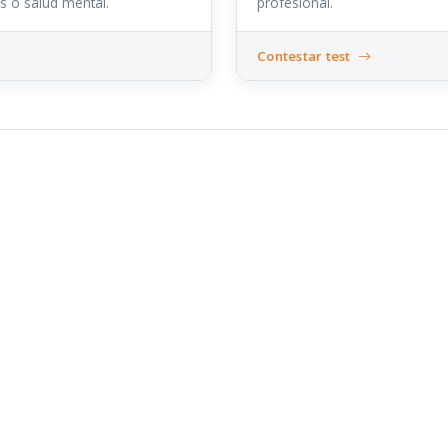
es o salud mental.
profesional.
Contestar test