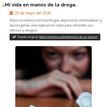
Mi vida en manos de la droga.
25 de mayo del 2026
https://oceanica.com.mx/drogas-depresoras-estimulantes-y-
alucinogenas-una-explicacion-clara-para-entender-sus-
efectos-y-riesgos/
Fuente original:
https://antolex.es/testimonio-de-un-adicto/