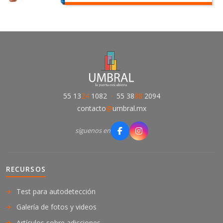
55 13
24
1082
·
55 38
88
2094
contacto
@
umbral.mx
síguenos en
RECURSOS
Test para autodetección
Galería de fotos y videos
Artículos sobre adicciones