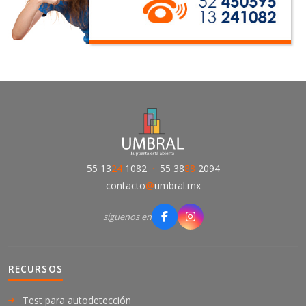
55 13
24
1082
·
55 38
88
2094
contacto
@
umbral.mx
síguenos en
RECURSOS
Test para autodetección