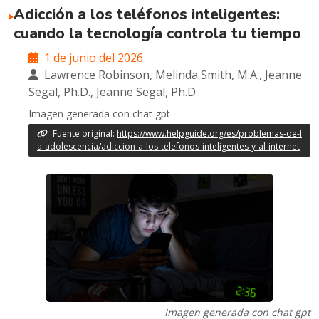
Adicción a los teléfonos inteligentes:
cuando la tecnología controla tu tiempo
1 de junio del 2026
Lawrence Robinson, Melinda Smith, M.A., Jeanne
Segal, Ph.D., Jeanne Segal, Ph.D
Imagen generada con chat gpt
Fuente original:
https://www.helpguide.org/es/problemas-de-l
a-adolescencia/adiccion-a-los-telefonos-inteligentes-y-al-internet
Imagen generada con chat gpt