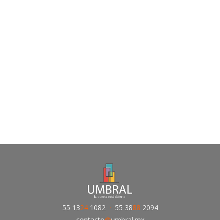
55 13
24
1082
·
55 38
88
2094
contacto
@
umbral.mx